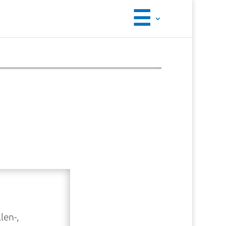
☰
len-,