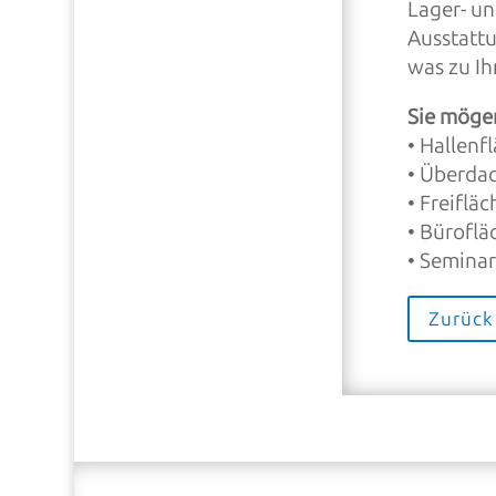
Lager- un
Ausstattu
was zu Ih
Sie möge
• Hallenf
• Überdac
•
Freiflä
•
Büroflä
• Semina
Zurück 