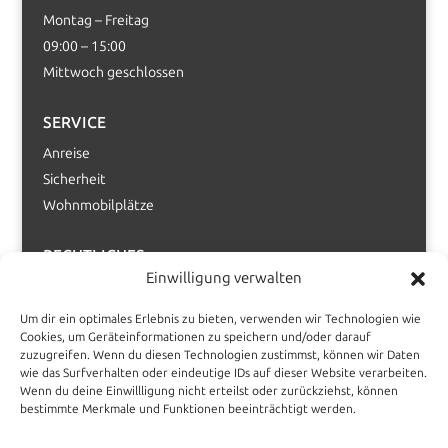
Montag – Freitag
09:00 – 15:00
Mittwoch geschlossen
SERVICE
Anreise
Sicherheit
Wohnmobilplätze
RECHTLICHES
Einwilligung verwalten
Impressum
Datenschutz
Um dir ein optimales Erlebnis zu bieten, verwenden wir Technologien wie
AGB Trainings
Cookies, um Geräteinformationen zu speichern und/oder darauf
zuzugreifen. Wenn du diesen Technologien zustimmst, können wir Daten
AGB Touren / Reisen
wie das Surfverhalten oder eindeutige IDs auf dieser Website verarbeiten.
Wenn du deine Einwillligung nicht erteilst oder zurückziehst, können
bestimmte Merkmale und Funktionen beeinträchtigt werden.
MEDIENPORTAL